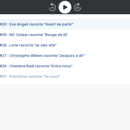
#30 : Eve Angeli raconte "Avant de partir"
#29 : MC Solaar raconte "Bouge de là"
28 : Lorie raconte "Je vais vite"
#27 : Christophe Willem raconte "Jacques a dit"
#26 : Chimène Badi raconte "Entre nous"
#25 : Indochine raconte "3e sexe"
#24 : Zaho raconte "C'est chelou"
#23 : Patrick Bruel raconte "Au café des délices"
#22 : Kyo raconte "Le chemin"
#21 : Nolwenn Leroy raconte "Cassé"
#20 : Patrick Hernandez raconte "Born to be alive"