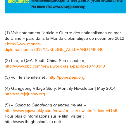
(1) Voir notamment l'article « Guerre des nationalismes en mer
de Chine » paru dans le Monde diplomatique de novembre 2012
:
http://www.monde-
diplomatique.fr/2012/11/KLEINE_AHLBRANDT/48340
(2) Lire, « Q&A: South China Sea dispute »,
http://www.bbc.com/news/world-asia-pacific-13748349
(3) voir le site internet :
http://pope2jeju.org/
(4) Gangjeong Village Story: Monthly Newsletter | May 2014,
http://savejejunow.org
(5) «
Going to Gangjeong changed my life
»
http://www.jejuweekly.com/news/articleView.html?idxno=4156
.
Pour plus d'informations sur le film, visiter :
http://www.theghostsofjeju.net/