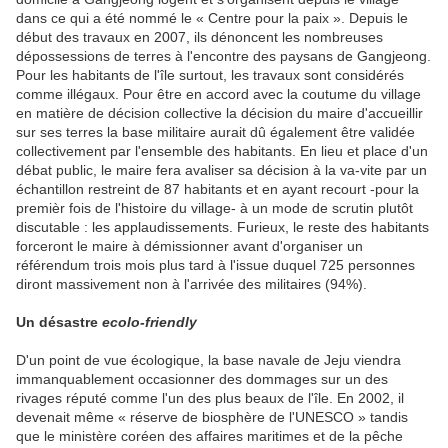
dans ce qui a été nommé le « Centre pour la paix ». Depuis le
début des travaux en 2007, ils dénoncent les nombreuses
dépossessions de terres à l'encontre des paysans de Gangjeong.
Pour les habitants de l'île surtout, les travaux sont considérés
comme illégaux. Pour être en accord avec la coutume du village
en matière de décision collective la décision du maire d'accueillir
sur ses terres la base militaire aurait dû également être validée
collectivement par l'ensemble des habitants. En lieu et place d'un
débat public, le maire fera avaliser sa décision à la va-vite par un
échantillon restreint de 87 habitants et en ayant recourt -pour la
premièr fois de l'histoire du village- à un mode de scrutin plutôt
discutable : les applaudissements. Furieux, le reste des habitants
forceront le maire à démissionner avant d'organiser un
référendum trois mois plus tard à l'issue duquel 725 personnes
diront massivement non à l'arrivée des militaires (94%).
Un désastre
ecolo-friendly
D'un point de vue écologique, la base navale de Jeju viendra
immanquablement occasionner des dommages sur un des
rivages réputé comme l'un des plus beaux de l'île. En 2002, il
devenait même « réserve de biosphère de l'UNESCO » tandis
que le ministère coréen des affaires maritimes et de la pêche