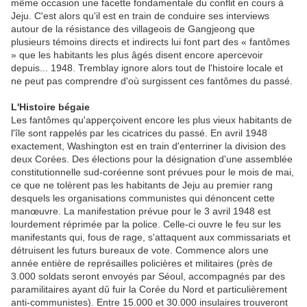
même occasion une facette fondamentale du conflit en cours à
Jeju. C'est alors qu'il est en train de conduire ses interviews
autour de la résistance des villageois de Gangjeong que
plusieurs témoins directs et indirects lui font part des « fantômes
» que les habitants les plus âgés disent encore apercevoir
depuis... 1948. Tremblay ignore alors tout de l'histoire locale et
ne peut pas comprendre d'où surgissent ces fantômes du passé.
L'Histoire bégaie
Les fantômes qu'apperçoivent encore les plus vieux habitants de
l'île sont rappelés par les cicatrices du passé. En avril 1948
exactement, Washington est en train d'enterriner la division des
deux Corées. Des élections pour la désignation d'une assemblée
constitutionnelle sud-coréenne sont prévues pour le mois de mai,
ce que ne tolèrent pas les habitants de Jeju au premier rang
desquels les organisations communistes qui dénoncent cette
manœuvre. La manifestation prévue pour le 3 avril 1948 est
lourdement réprimée par la police. Celle-ci ouvre le feu sur les
manifestants qui, fous de rage, s'attaquent aux commissariats et
détruisent les futurs bureaux de vote. Commence alors une
année entière de représailles policières et militaires (près de
3.000 soldats seront envoyés par Séoul, accompagnés par des
paramilitaires ayant dû fuir la Corée du Nord et particulièrement
anti-communistes). Entre 15.000 et 30.000 insulaires trouveront