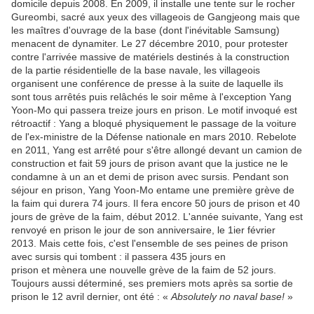
domicile depuis 2008. En 2009, il installe une tente sur le rocher
Gureombi, sacré aux yeux des villageois de Gangjeong mais que
les maîtres d'ouvrage de la base (dont l'inévitable Samsung)
menacent de dynamiter. Le 27 décembre 2010, pour protester
contre l'arrivée massive de matériels destinés à la construction
de la partie résidentielle de la base navale, les villageois
organisent une conférence de presse à la suite de laquelle ils
sont tous arrêtés puis relâchés le soir même à l'exception Yang
Yoon-Mo qui passera treize jours en prison. Le motif invoqué est
rétroactif : Yang a bloqué physiquement le passage de la voiture
de l'ex-ministre de la Défense nationale en mars 2010. Rebelote
en 2011, Yang est arrêté pour s'être allongé devant un camion de
construction et fait 59 jours de prison avant que la justice ne le
condamne à un an et demi de prison avec sursis. Pendant son
séjour en prison, Yang Yoon-Mo entame une première grève de
la faim qui durera 74 jours. Il fera encore 50 jours de prison et 40
jours de grève de la faim, début 2012. L'année suivante, Yang est
renvoyé en prison le jour de son anniversaire, le 1ier février
2013. Mais cette fois, c'est l'ensemble de ses peines de prison
avec sursis qui tombent : il passera 435 jours en
prison et mènera une nouvelle grève de la faim de 52 jours.
Toujours aussi déterminé, ses premiers mots après sa sortie de
prison le 12 avril dernier, ont été : «
Absolutely no naval base!
»